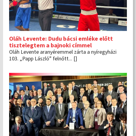
Oláh Levente: Dudu bácsi emléke előtt
tisztelegtem a bajnoki címmel
Oláh Levente aranyéremmel zárta a nyíregyházi
103. „Papp László” felnőtt... []