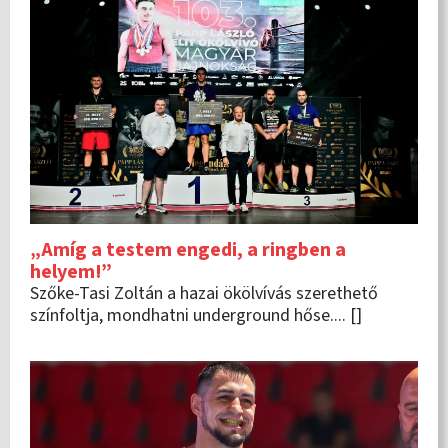
„Amíg a testem engedi, a ringben a
helyem!”
Szőke-Tasi Zoltán a hazai ökölvívás szerethető
színfoltja, mondhatni underground hőse.... []