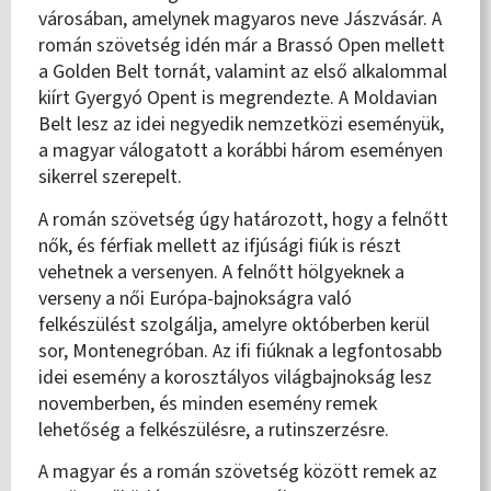
városában, amelynek magyaros neve Jászvásár. A
román szövetség idén már a Brassó Open mellett
a Golden Belt tornát, valamint az első alkalommal
kiírt Gyergyó Opent is megrendezte. A Moldavian
Belt lesz az idei negyedik nemzetközi eseményük,
a magyar válogatott a korábbi három eseményen
sikerrel szerepelt.
A román szövetség úgy határozott, hogy a felnőtt
nők, és férfiak mellett az ifjúsági fiúk is részt
vehetnek a versenyen. A felnőtt hölgyeknek a
verseny a női Európa-bajnokságra való
felkészülést szolgálja, amelyre októberben kerül
sor, Montenegróban. Az ifi fiúknak a legfontosabb
idei esemény a korosztályos világbajnokság lesz
novemberben, és minden esemény remek
lehetőség a felkészülésre, a rutinszerzésre.
A magyar és a román szövetség között remek az