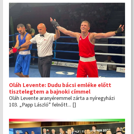
Oláh Levente: Dudu bácsi emléke előtt
tisztelegtem a bajnoki címmel
Oláh Levente aranyéremmel zárta a nyíregyházi
103. „Papp László” felnőtt... []