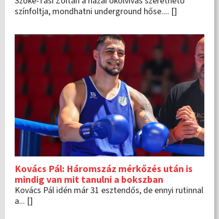
Szőke-Tasi Zoltán a hazai ökölvívás szerethető
színfoltja, mondhatni underground hőse.... []
Kovács Pál: Háromszáz mérkőzés után is
mindig van mit tanulni a bokszban
Kovács Pál idén már 31 esztendős, de ennyi rutinnal
a... []