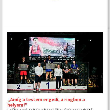
„Amíg a testem engedi, a ringben a
helyem!”