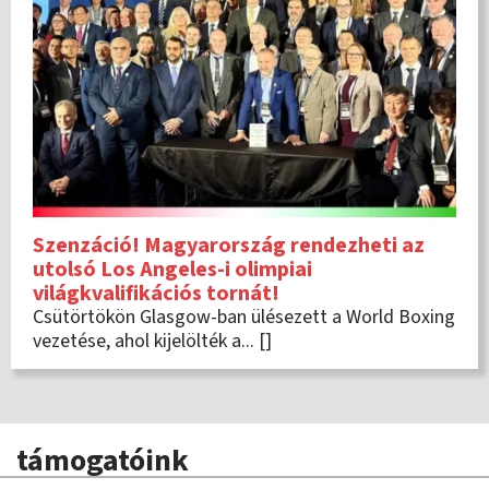
Szenzáció! Magyarország rendezheti az
utolsó Los Angeles-i olimpiai
világkvalifikációs tornát!
Csütörtökön Glasgow-ban ülésezett a World Boxing
vezetése, ahol kijelölték a... []
támogatóink