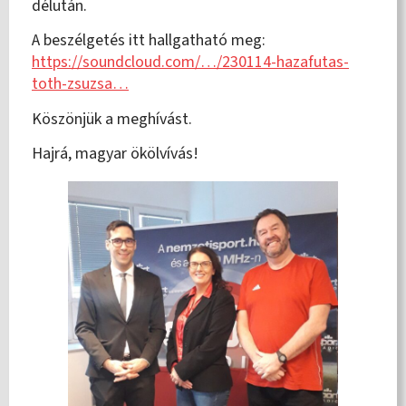
délután.
A beszélgetés itt hallgatható meg:
https://soundcloud.com/…/230114-hazafutas-
toth-zsuzsa…
Köszönjük a meghívást.
Hajrá, magyar ökölvívás!