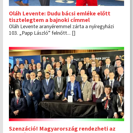
Oláh Levente: Dudu bácsi emléke előtt
tisztelegtem a bajnoki címmel
Oláh Levente aranyéremmel zárta a nyíregyházi
103. „Papp László” felnőtt... []
Szenzáció! Magyarország rendezheti az