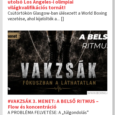
utolsó Los Angeles-i olimpiai
világkvalifikációs tornát!
Csütörtökön Glasgow-ban ülésezett a World Boxing
vezetése, ahol kijelölték a... []
#VAKZSÁK 3. MENET: A BELSŐ RITMUS –
Flow és koncentráció
A PROBLÉMA FELVETÉSE: A „túlgondolás”