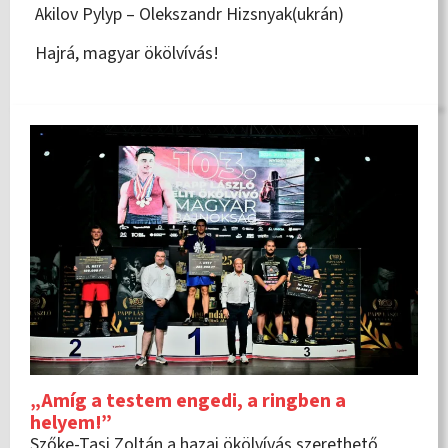
Akilov Pylyp – Olekszandr Hizsnyak(ukrán)
Hajrá, magyar ökölvívás!
„Amíg a testem engedi, a ringben a
helyem!”
Szőke-Tasi Zoltán a hazai ökölvívás szerethető