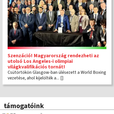
Szenzáció! Magyarország rendezheti az
utolsó Los Angeles-i olimpiai
világkvalifikációs tornát!
Csütörtökön Glasgow-ban ülésezett a World Boxing
vezetése, ahol kijelölték a... []
támogatóink