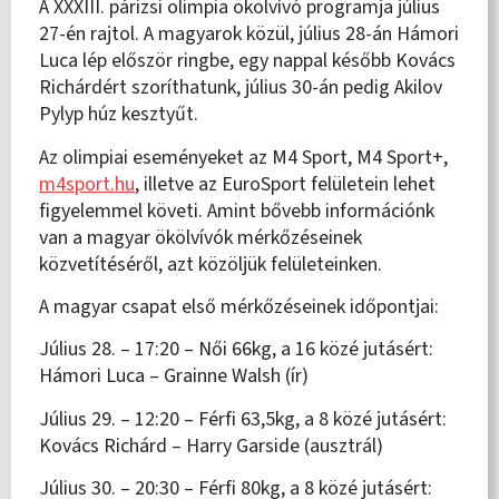
A XXXIII. párizsi olimpia ökölvívó programja július
27-én rajtol. A magyarok közül, július 28-án Hámori
Luca lép először ringbe, egy nappal később Kovács
Richárdért szoríthatunk, július 30-án pedig Akilov
Pylyp húz kesztyűt.
Az olimpiai eseményeket az M4 Sport, M4 Sport+,
m4sport.hu
, illetve az EuroSport felületein lehet
figyelemmel követi. Amint bővebb információnk
van a magyar ökölvívók mérkőzéseinek
közvetítéséről, azt
közöljük felületeinken.
A magyar csapat első mérkőzéseinek időpontjai:
Július 28. – 17:20 – Női 66kg, a 16 közé jutásért:
Hámori Luca – Grainne Walsh (ír)
Július 29. – 12:20 – Férfi 63,5kg, a 8 közé jutásért:
Kovács Richárd – Harry Garside (ausztrál)
Július 30. – 20:30 – Férfi 80kg, a 8 közé jutásért: