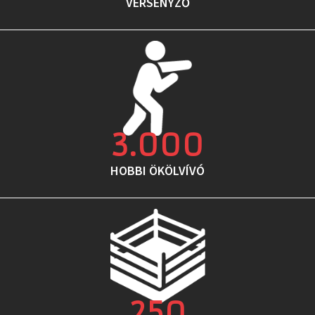
VERSENYZŐ
3.000
HOBBI ÖKÖLVÍVÓ
250