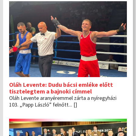
Oláh Levente: Dudu bácsi emléke előtt
tisztelegtem a bajnoki címmel
Oláh Levente aranyéremmel zárta a nyíregyházi
103. „Papp László” felnőtt... []