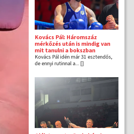
Kovács Pál: Háromszáz
mérkőzés után is mindig van
mit tanulni a bokszban
Kovács Pál idén már 31 esztendős,
de ennyi rutinnal a... []