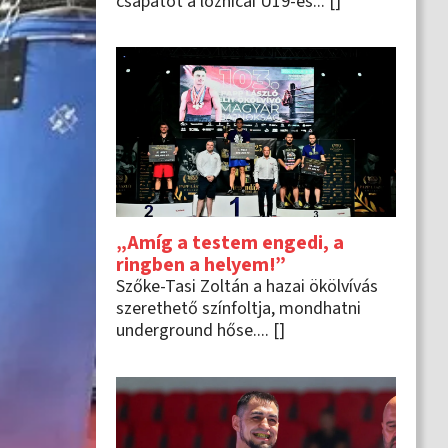
csapatot a loznicai U19-es... []
„Amíg a testem engedi, a
ringben a helyem!”
Szőke-Tasi Zoltán a hazai ökölvívás
szerethető színfoltja, mondhatni
underground hőse.... []