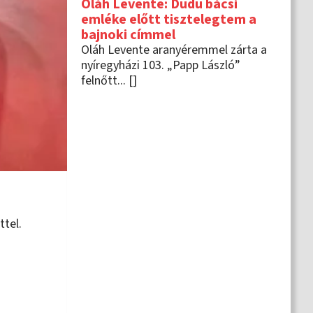
Oláh Levente: Dudu bácsi
emléke előtt tisztelegtem a
bajnoki címmel
Oláh Levente aranyéremmel zárta a
nyíregyházi 103. „Papp László”
felnőtt... []
ttel.