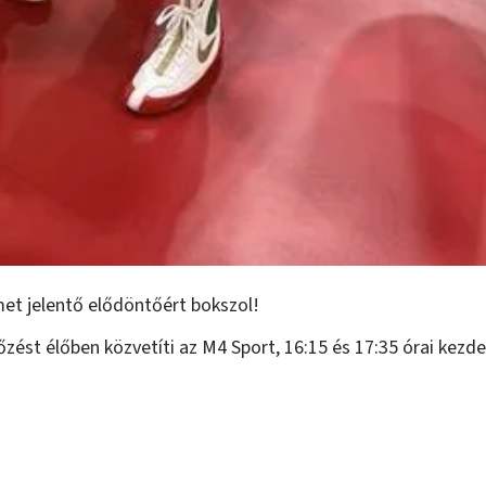
rmet jelentő elődöntőért bokszol!
ést élőben közvetíti az M4 Sport, 16:15 és 17:35 órai kezde