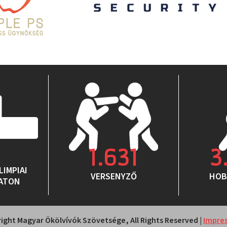
1.631
3
LIMPIAI
VERSENYZŐ
HOB
ATON
ight Magyar Ökölvívók Szövetsége, All Rights Reserved |
Impre