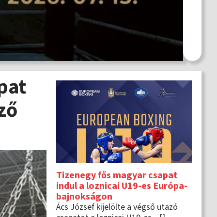
pat
ző
Tizenegy fős magyar csapat
indul a loznicai U19-es Európa-
bajnokságon
Ács József kijelölte a végső utazó