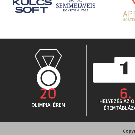
20
6
.
HELYEZÉS AZ O
OLIMPIAI ÉREM
ÉREMTÁBLÁZ
Copyr