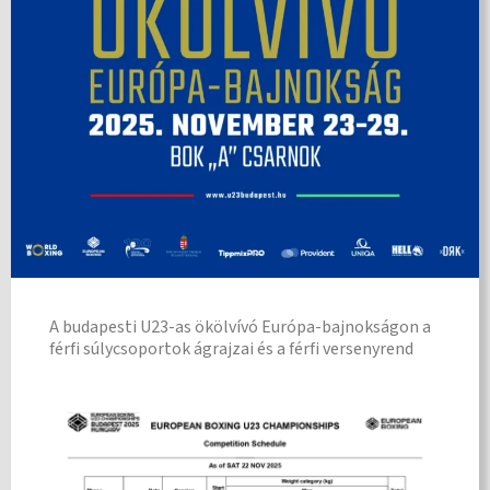
A budapesti U23-as ökölvívó Európa-bajnokságon a
férfi súlycsoportok ágrajzai és a férfi versenyrend