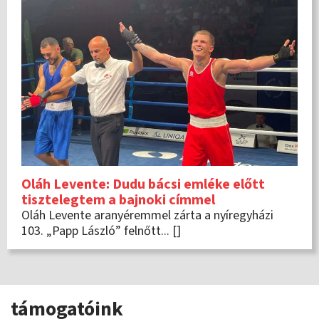
Oláh Levente: Dudu bácsi emléke előtt
tisztelegtem a bajnoki címmel
Oláh Levente aranyéremmel zárta a nyíregyházi
103. „Papp László” felnőtt... []
támogatóink