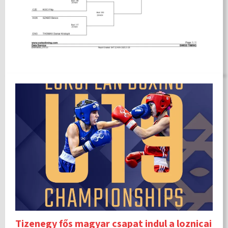
Tizenegy fős magyar csapat indul a loznicai