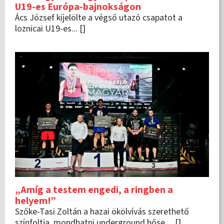
U19-es Európa-bajnokságon
Ács József kijelölte a végső utazó csapatot a
loznicai U19-es... []
„Amíg a testem engedi, a ringben a
helyem!”
Szőke-Tasi Zoltán a hazai ökölvívás szerethető
színfoltja, mondhatni underground hőse.... []