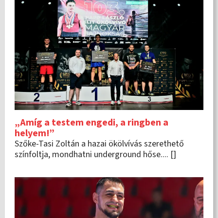
„Amíg a testem engedi, a ringben a
helyem!”
Szőke-Tasi Zoltán a hazai ökölvívás szerethető
színfoltja, mondhatni underground hőse.... []