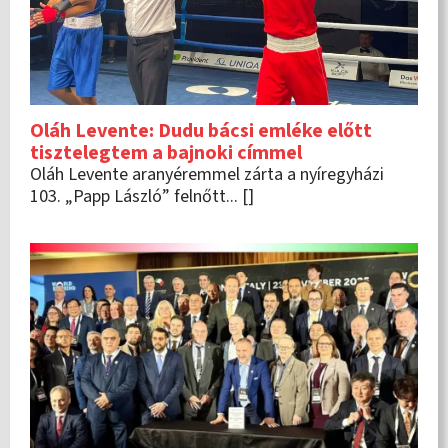
Oláh Levente: Dudu bácsi emléke előtt
tisztelegtem a bajnoki címmel
Oláh Levente aranyéremmel zárta a nyíregyházi
103. „Papp László” felnőtt... []