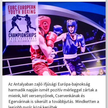
Az Antalyaban zajló ifjúsági Európa-bajnokság
harmadik napján ismét pozitív mérleggel zártak a
mieink, két versenyzőnek, Cservenkának és
Egervárinak is sikerült a továbbjutás. Mindketten a
legjobb nyolc közé kerültek.