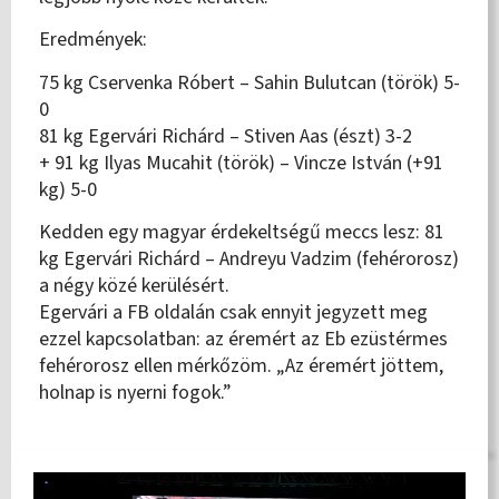
Eredmények:
75 kg Cservenka Róbert – Sahin Bulutcan (török) 5-
0
81 kg Egervári Richárd – Stiven Aas (észt) 3-2
+ 91 kg Ilyas Mucahit (török) – Vincze István (+91
kg) 5-0
Kedden egy magyar érdekeltségű meccs lesz: 81
kg Egervári Richárd – Andreyu Vadzim (fehérorosz)
a négy közé kerülésért.
Egervári a FB oldalán csak ennyit jegyzett meg
ezzel kapcsolatban: az éremért az Eb ezüstérmes
fehérorosz ellen mérkőzöm. „Az éremért jöttem,
holnap is nyerni fogok.”