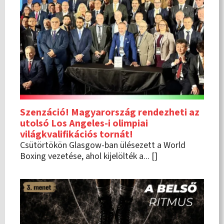
Szenzáció! Magyarország rendezheti az
utolsó Los Angeles-i olimpiai
világkvalifikációs tornát!
Csütörtökön Glasgow-ban ülésezett a World
Boxing vezetése, ahol kijelölték a... []