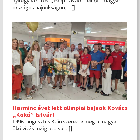
nyíregyházi 103. „Papp László” felnőtt magyar
országos bajnokságon,... []
Harminc évet lett olimpiai bajnok Kovács
„Kokó” István!
1996. augusztus 3-án szerezte meg a magyar
ökölvívás máig utolsó... []