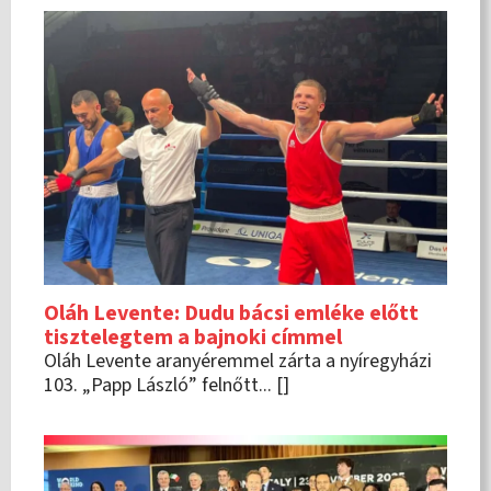
Oláh Levente: Dudu bácsi emléke előtt
tisztelegtem a bajnoki címmel
Oláh Levente aranyéremmel zárta a nyíregyházi
103. „Papp László” felnőtt... []