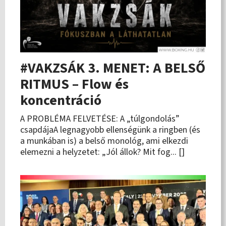
#VAKZSÁK 3. MENET: A BELSŐ
RITMUS – Flow és
koncentráció
A PROBLÉMA FELVETÉSE: A „túlgondolás”
csapdájaA legnagyobb ellenségünk a ringben (és
a munkában is) a belső monológ, ami elkezdi
elemezni a helyzetet: „Jól állok? Mit fog... []