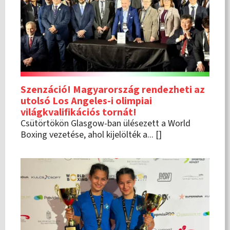
Szenzáció! Magyarország rendezheti az
utolsó Los Angeles-i olimpiai
világkvalifikációs tornát!
Csütörtökön Glasgow-ban ülésezett a World
Boxing vezetése, ahol kijelölték a... []