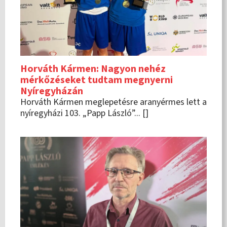
Horváth Kármen: Nagyon nehéz
mérkőzéseket tudtam megnyerni
Nyíregyházán
Horváth Kármen meglepetésre aranyérmes lett a
nyíregyházi 103. „Papp László”... []